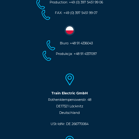
Production: +49 (0) 397 5451 99 06
FAX: +49 (0) 397 5451 99 07
Biuro: +48 91 4336043
Produkcja: +48 91 4337097
Train Electric GmbH
Rothenklempenowerstr. 48
DE17321 Löcknitz
Deutschland
USt-IdNr. DE 266770064