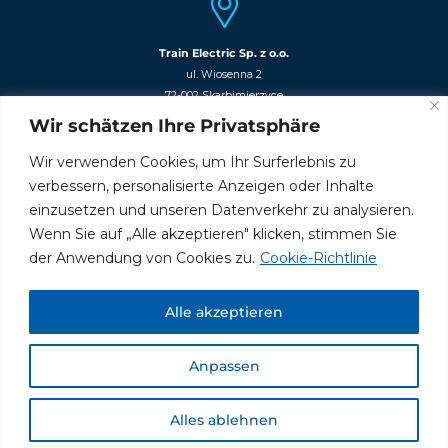
Train Electric Sp. z o.o.
ul. Wiosenna 2
72-002 Skarbimierzyce
Wir schätzen Ihre Privatsphäre
NIP: 8522465989
REGON: 320114925
Wir verwenden Cookies, um Ihr Surferlebnis zu
KRS: 0000245357
verbessern, personalisierte Anzeigen oder Inhalte
einzusetzen und unseren Datenverkehr zu analysieren.
Dokumenty do pobrania:
Wenn Sie auf „Alle akzeptieren" klicken, stimmen Sie
der Anwendung von Cookies zu.
Cookie-Richtlinie
RODO
Alle akzeptieren
© 2026 by
Train Electric
. Alle Rechte vorbehalten.
Anpassen
Datenschutz und Cookie Richtlinie Datenschutz
.
Design und Implementierung:
Projektowanie strony internetowej Szczecin
.
STUDIO AM
-
Studio Kreatywne.
Alles ablehnen
Prowadzenie social mediów
|
SEOONE