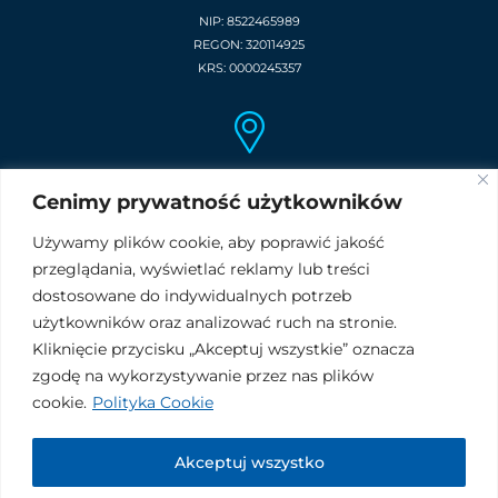
NIP: 8522465989
REGON: 320114925
KRS: 0000245357
Train Electric GmbH
Cenimy prywatność użytkowników
Rothenklempenowerstr. 48
DE17321 Löcknitz
Używamy plików cookie, aby poprawić jakość
Deutschland
przeglądania, wyświetlać reklamy lub treści
USt-IdNr. DE 266770064
dostosowane do indywidualnych potrzeb
użytkowników oraz analizować ruch na stronie.
Kliknięcie przycisku „Akceptuj wszystkie” oznacza
Dokumenty do pobrania:
zgodę na wykorzystywanie przez nas plików
RODO
cookie.
Polityka Cookie
Akceptuj wszystko
© 2026 by
Train Electric
. Wszelkie prawa zastrzeżone.