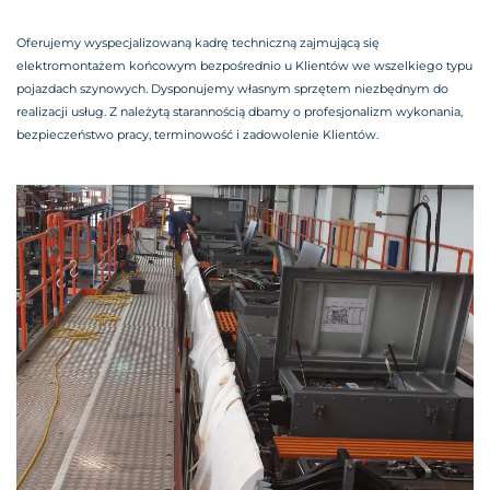
Oferujemy wyspecjalizowaną kadrę techniczną zajmującą się
elektromontażem końcowym bezpośrednio u Klientów we wszelkiego typu
pojazdach szynowych. Dysponujemy własnym sprzętem niezbędnym do
realizacji usług. Z należytą starannością dbamy o profesjonalizm wykonania,
bezpieczeństwo pracy, terminowość i zadowolenie Klientów.